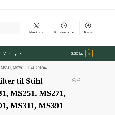
Søg
Min konto
Kundeservice
Kasse
Vanding
0,00
kr.
0
1, MS311, MS391 – 11411201604
lter til Stihl
1, MS251, MS271,
1, MS311, MS391