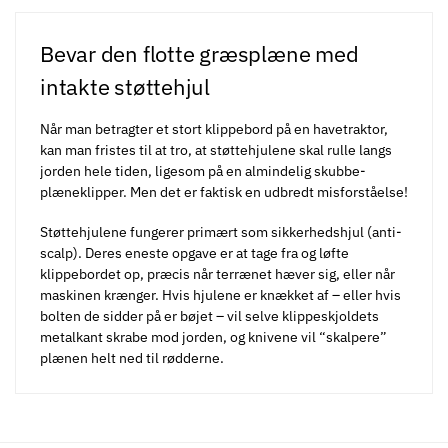
Bevar den flotte græsplæne med
intakte støttehjul
Når man betragter et stort klippebord på en havetraktor,
kan man fristes til at tro, at støttehjulene skal rulle langs
jorden hele tiden, ligesom på en almindelig skubbe-
plæneklipper. Men det er faktisk en udbredt misforståelse!
Støttehjulene fungerer primært som sikkerhedshjul (anti-
scalp). Deres eneste opgave er at tage fra og løfte
klippebordet op, præcis når terrænet hæver sig, eller når
maskinen krænger. Hvis hjulene er knækket af – eller hvis
bolten de sidder på er bøjet – vil selve klippeskjoldets
metalkant skrabe mod jorden, og knivene vil “skalpere”
plænen helt ned til rødderne.