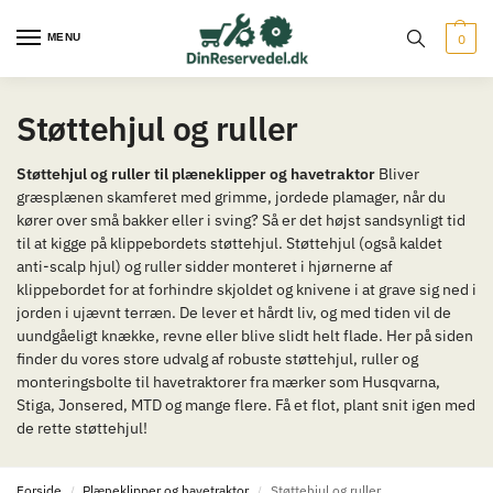
MENU
0
Støttehjul og ruller
Støttehjul og ruller til plæneklipper og havetraktor
Bliver
græsplænen skamferet med grimme, jordede plamager, når du
kører over små bakker eller i sving? Så er det højst sandsynligt tid
til at kigge på klippebordets støttehjul. Støttehjul (også kaldet
anti-scalp hjul) og ruller sidder monteret i hjørnerne af
klippebordet for at forhindre skjoldet og knivene i at grave sig ned i
jorden i ujævnt terræn. De lever et hårdt liv, og med tiden vil de
uundgåeligt knække, revne eller blive slidt helt flade. Her på siden
finder du vores store udvalg af robuste støttehjul, ruller og
monteringsbolte til havetraktorer fra mærker som Husqvarna,
Stiga, Jonsered, MTD og mange flere. Få et flot, plant snit igen med
de rette støttehjul!
Forside
Plæneklipper og havetraktor
Støttehjul og ruller
/
/