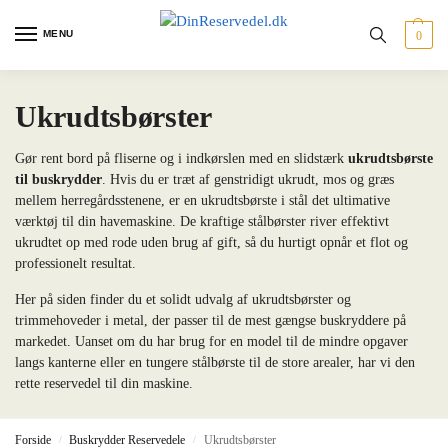
MENU
0
Ukrudtsbørster
Gør rent bord på fliserne og i indkørslen med en slidstærk
ukrudtsbørste
til buskrydder
. Hvis du er træt af genstridigt ukrudt, mos og græs
mellem herregårdsstenene, er en ukrudtsbørste i stål det ultimative
værktøj til din havemaskine. De kraftige stålbørster river effektivt
ukrudtet op med rode uden brug af gift, så du hurtigt opnår et flot og
professionelt resultat.
Her på siden finder du et solidt udvalg af ukrudtsbørster og
trimmehoveder i metal, der passer til de mest gængse buskryddere på
markedet. Uanset om du har brug for en model til de mindre opgaver
langs kanterne eller en tungere stålbørste til de store arealer, har vi den
rette reservedel til din maskine.
Forside
Buskrydder Reservedele
Ukrudtsbørster
/
/