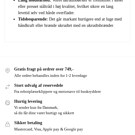
Lang holdbarhed:
Vores ukrudtsbørster er fremstillet i snoet
eller presset ståltråd i høj kvalitet, hvilket sikrer en lang
levetid selv ved hårde overflader.
Tidsbesparende:
Det går markant hurtigere end at luge med
håndkraft eller brænde ukrudtet med en ukrudtsbrænder.
Gratis fragt på ordrer over 749,-
Alle ordrer behandles inden for 1-2 hverdage
Stort udvalg af reservedele
Fra robotplæneklippere og motorsave til buskryddere
Hurtig levering
Vi sender kun fra Danmark,
så du får dine varer hurtigt og sikkert
Sikker betaling
Mastercard, Visa, Apple pay & Google pay