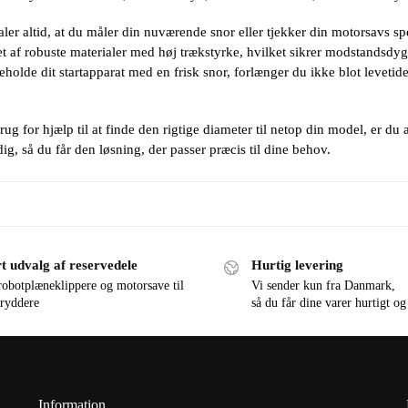
ler altid, at du måler din nuværende snor eller tjekker din motorsavs spec
let af robuste materialer med høj trækstyrke, hvilket sikrer modstandsdyg
geholde dit startapparat med en frisk snor, forlænger du ikke blot levet
ug for hjælp til at finde den rigtige diameter til netop din model, er du a
ig, så du får den løsning, der passer præcis til dine behov.
t udvalg af reservedele
Hurtig levering
robotplæneklippere og motorsave til
Vi sender kun fra Danmark,
ryddere
så du får dine varer hurtigt og
Information