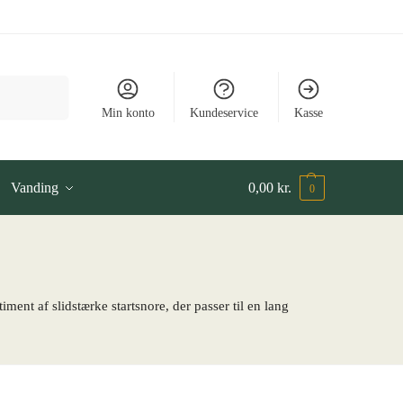
Søg
Min konto
Kundeservice
Kasse
Vanding
0,00
kr.
0
iment af slidstærke startsnore, der passer til en lang