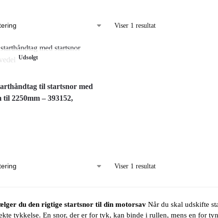
Viser 1 resultat
Udsolgt
tarthåndtag til startsnor med
 til 2250mm – 393152,
Viser 1 resultat
lger du den rigtige startsnor til din motorsav
Når du skal udskifte st
ekte tykkelse. En snor, der er for tyk, kan binde i rullen, mens en for t