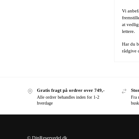
Vi anbefa
fremstil
at vedli
lettere.
Har du br
rådgive d
Gratis fragt på ordrer over 749,-
Stor
Alle ordrer behandles inden for 1-2
Fra 
hverdage
busk
© DinReservedel.dk