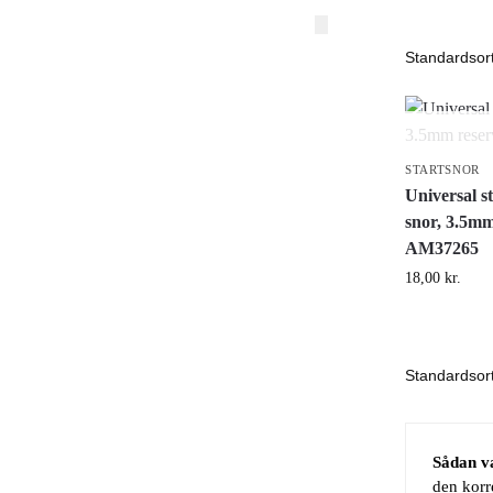
STARTSNOR
Universal s
snor, 3.5mm
AM37265
18,00
kr.
Sådan væ
den korr