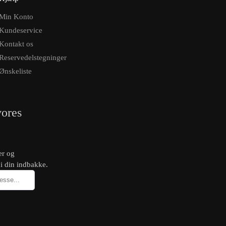
Min Konto
Kundeservice
Kontakt os
Reservedelstegninger
Ønskeliste
vores
er og
 i din indbakke.