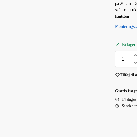
på 20 cm. De
skånsomt ukr
kantsten
Monteringss
På lager
Tilføj til 
Gratis fragt
14 dages 
Sendes i