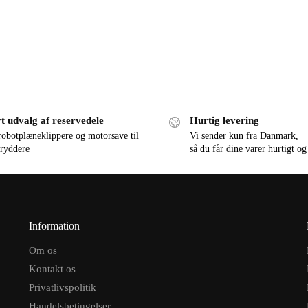
t udvalg af reservedele
Hurtig levering
robotplæneklippere og motorsave til
Vi sender kun fra Danmark,
ryddere
så du får dine varer hurtigt og
Information
Om os
Kontakt os
Privatlivspolitik
Handelsbetingelser