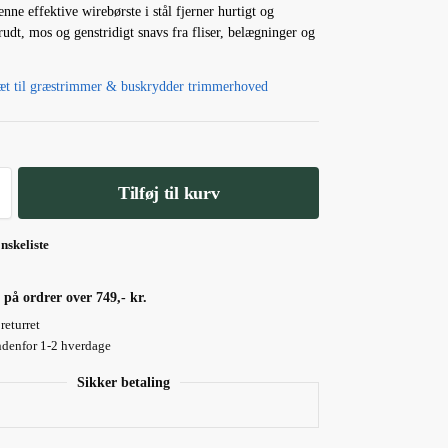
nne effektive wirebørste i stål fjerner hurtigt og
udt, mos og genstridigt snavs fra fliser, belægninger og
æt til græstrimmer & buskrydder trimmerhoved
Tilføj til kurv
ønskeliste
 på ordrer over 749,- kr.
returret
ndenfor 1-2 hverdage
Sikker betaling