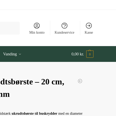
Søg
Min konto
Kundeservice
Kasse
Vanding
0,00
kr.
0
dtsbørste – 20 cm,
4mm
lidstærk
ukrudtsbørste til buskrydder
med en diameter