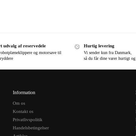
t udvalg af reservedele
Hurtig levering
robotplæneklippere og motorsave til
Vi sender kun fra Danmark,
ryddere
så du får dine varer hurtigt og
Information
Om os
Kontakt os
Privatlivspolitik
Handelsbetingelser