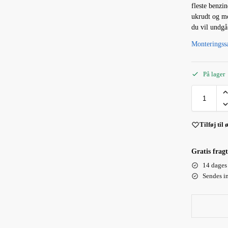
fleste benzin
ukrudt og mo
du vil undgå 
Monteringss
På lager
Tilføj til 
Gratis fragt
14 dages 
Sendes i