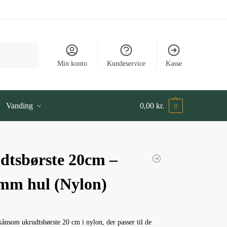
Søg
Min konto
Kundeservice
Kasse
Vanding
0,00
kr.
0
dtsbørste 20cm –
 mm hul (Nylon)
.
kånsom ukrudtsbørste 20 cm i nylon, der passer til de