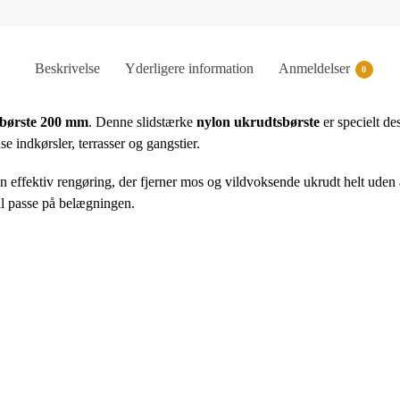
Beskrivelse
Yderligere information
Anmeldelser
0
børste 200 mm
. Denne slidstærke
nylon ukrudtsbørste
er specielt de
nse indkørsler, terrasser og gangstier.
en effektiv rengøring, der fjerner mos og vildvoksende ukrudt helt uden a
 vil passe på belægningen.