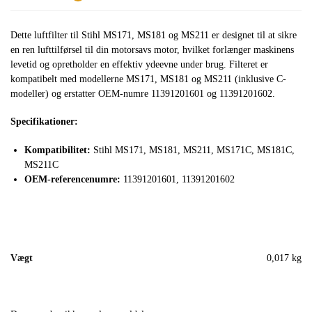
Dette luftfilter til Stihl MS171, MS181 og MS211 er designet til at sikre
en ren lufttilførsel til din motorsavs motor, hvilket forlænger maskinens
levetid og opretholder en effektiv ydeevne under brug. Filteret er
kompatibelt med modellerne MS171, MS181 og MS211 (inklusive C-
modeller) og erstatter OEM-numre 11391201601 og 11391201602.
Specifikationer:
Kompatibilitet:
Stihl MS171, MS181, MS211, MS171C, MS181C,
MS211C
OEM-referencenumre:
11391201601, 11391201602
Vægt
0,017 kg