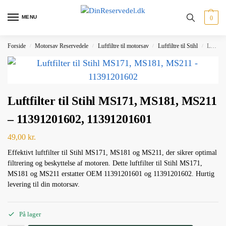
MENU
0
Forside
Motorsav Reservedele
Luftfiltre til motorsav
Luftfiltre til Stihl
Luftfilter til Stihl MS171, MS181, MS211 – 11391201602, 11391201601
/
/
/
/
Luftfilter til Stihl MS171, MS181, MS211
– 11391201602, 11391201601
49,00
kr.
Effektivt luftfilter til Stihl MS171, MS181 og MS211, der sikrer optimal
filtrering og beskyttelse af motoren. Dette luftfilter til Stihl MS171,
MS181 og MS211 erstatter OEM 11391201601 og 11391201602. Hurtig
levering til din motorsav.
På lager