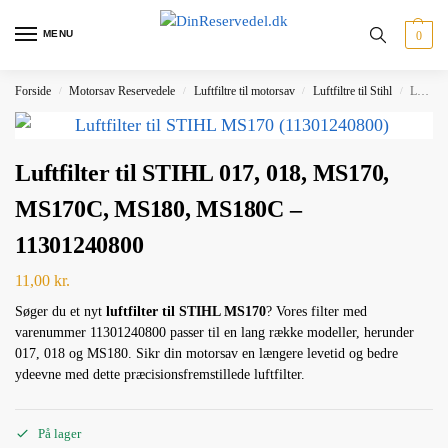
MENU
0
Forside
Motorsav Reservedele
Luftfiltre til motorsav
Luftfiltre til Stihl
Luftfilter til STIHL 017, 018, MS170, MS170C, MS180, MS180C – 11301240800
/
/
/
/
Luftfilter til STIHL 017, 018, MS170,
MS170C, MS180, MS180C –
11301240800
11,00
kr.
Søger du et nyt
luftfilter til STIHL MS170
? Vores filter med
varenummer 11301240800 passer til en lang række modeller, herunder
017, 018 og MS180. Sikr din motorsav en længere levetid og bedre
ydeevne med dette præcisionsfremstillede luftfilter.
På lager