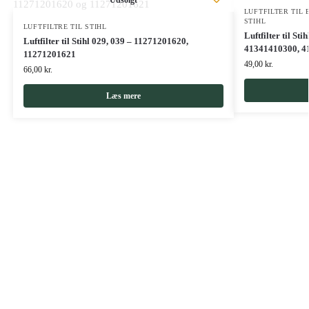
Udsolgt
LUFTFILTER TIL
STIHL
LUFTFILTRE TIL STIHL
Luftfilter til St
Luftfilter til Stihl 029, 039 – 11271201620,
41341410300, 
11271201621
49,00
kr.
66,00
kr.
Læs mere