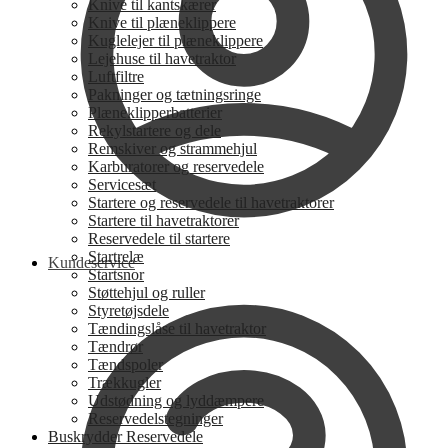
Knive til kantskærer
Knive til plæneklippere
Kuglelejer til plæneklippere
Lejehuse til havetraktor
Luftfiltre
Pakninger og tætningsringe
Plæneklipperbatterier
Rekylstartere og dele
Remskiver og strammehjul
Karburatorer og reservedele
Servicesæt
Startere og reservedele til havetraktorer
Startere til havetraktorer
Reservedele til startere
Startrelæ
Kundeservice
Startsnor
Støttehjul og ruller
Styretøjsdele
Tændingslåse til havetraktor
Tændrør
Tændspoler
Trækkugler
Udstødning og lyddæmpere
Reservedelstegninger
Buskrydder Reservedele