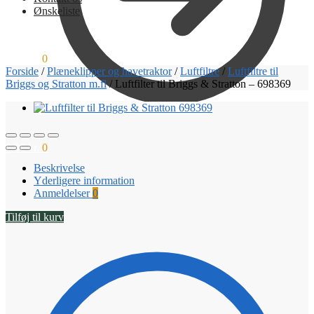
Ønskeliste
0,00
kr.
0
Forside
/
Plæneklipper og havetraktor
/
Luftfiltre
/
Luftfiltre til
Briggs og Stratton m.fl
/
Luftfilter til Briggs & Stratton – 698369
0,00
kr.
0
Beskrivelse
Yderligere information
Anmeldelser
0
Tilføj til kurv