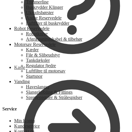
Trimmerline
Buskrydder Klinger
Ukrudtsbørster
Andre Reservedele
Luftfilter til buskrydder
Robot Reservedele
Robotknive
Afgrænsningskabel & tilbehør
Motorsav Reservedele
Kæder
File & Slibeudstyr
Tankdæksler
Regulator fjedre
Kasse
Luftfiltre til motorsav
Startsnor
Vanding
Haveslanger
Slangekobling & Fittings
Sprøjtepistoler & Strålespidser
Service
Min Konto
Kundeservice
Kontakt os