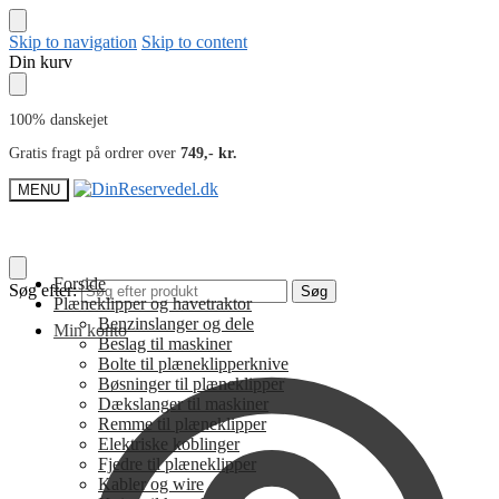
Skip to navigation
Skip to content
Din kurv
100% danskejet
Gratis fragt på ordrer over
749,- kr.
MENU
Forside
Søg efter:
Søg
Plæneklipper og havetraktor
Benzinslanger og dele
Min konto
Beslag til maskiner
Bolte til plæneklipperknive
Bøsninger til plæneklipper
Dækslanger til maskiner
Remme til plæneklipper
Elektriske koblinger
Fjedre til plæneklipper
Kabler og wire