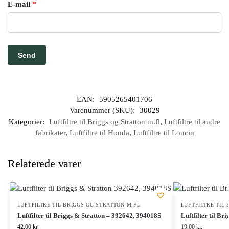
E-mail
*
EAN:
5905265401706
Varenummer (SKU):
30029
Kategorier:
Luftfiltre til Briggs og Stratton m.fl
,
Luftfiltre til andre
fabrikater
,
Luftfiltre til Honda
,
Luftfiltre til Loncin
Relaterede varer
LUFTFILTRE TIL BRIGGS OG STRATTON M.FL
LUFTFILTRE TIL
Luftfilter til Briggs & Stratton – 392642, 394018S
Luftfilter til Br
42,00
kr.
19,00
kr.