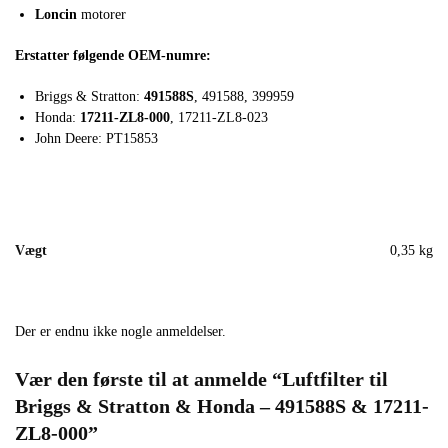
Loncin
motorer
Erstatter følgende OEM-numre:
Briggs & Stratton:
491588S
, 491588, 399959
Honda:
17211-ZL8-000
, 17211-ZL8-023
John Deere: PT15853
Vægt
0,35 kg
Der er endnu ikke nogle anmeldelser.
Vær den første til at anmelde “Luftfilter til
Briggs & Stratton & Honda – 491588S & 17211-
ZL8-000”