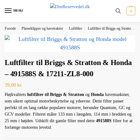
MENU
0
Forside
Plæneklipper og havetraktor
Luftfiltre
Luftfiltre til Briggs og Stratton m.fl
/
/
/
Luftfilter til Briggs & Stratton & Honda
– 491588S & 17211-ZL8-000
39,00
kr.
Højkvalitets
luftfilter til Briggs & Stratton
og
Honda
havemaskiner,
som sikrer optimal motorbeskyttelse og ydeevne. Dette filter passer
perfekt til en lang række populære motorer, herunder Quantum, GC og
GCV modeller. Filteret måler 133 mm i længden, 114 mm i bredden og
25 mm i højden. Udskift dit gamle filter med dette
491588S
filter for at
forlænge motorens levetid.