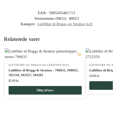
EAN:
5905265401713
Varenummer (SKU):
40023
Kategori:
Luftfiltre til Briggs og Stratton m.fl
Relaterede varer
LUFTFILTRE TIL BRIGGS OG STRATTON M.FL
LUFTFILTRE TIL
Luftfilter til Briggs & Stratton – 796031, 590825,
Luftfilter til B
591334, 593557, 594201
18,00
kr.
85,00
kr.
Tilføj til kurv