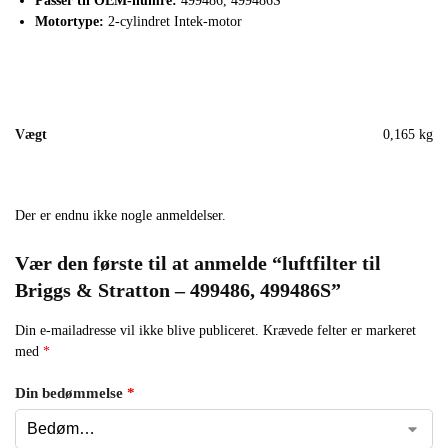
Passer til OEM-numre:
499486, 499486S
Motortype:
2-cylindret Intek-motor
Vægt
0,165 kg
Der er endnu ikke nogle anmeldelser.
Vær den første til at anmelde “luftfilter til
Briggs & Stratton – 499486, 499486S”
Din e-mailadresse vil ikke blive publiceret.
Krævede felter er markeret
med
*
Din bedømmelse
*