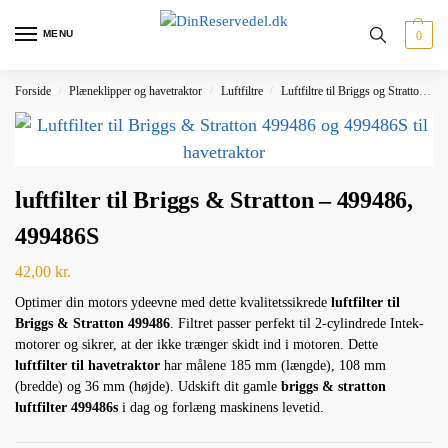
MENU
0
Forside
Plæneklipper og havetraktor
Luftfiltre
Luftfiltre til Briggs og Stratton m.fl
/
/
/
luftfilter til Briggs & Stratton – 499486,
499486S
42,00
kr.
Optimer din motors ydeevne med dette kvalitetssikrede
luftfilter til
Briggs & Stratton 499486
. Filtret passer perfekt til 2-cylindrede Intek-
motorer og sikrer, at der ikke trænger skidt ind i motoren. Dette
luftfilter til havetraktor
har målene 185 mm (længde), 108 mm
(bredde) og 36 mm (højde). Udskift dit gamle
briggs & stratton
luftfilter 499486s
i dag og forlæng maskinens levetid.