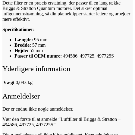
Dette filter er en præcis erstatning, der passer til en lang række
Briggs & Stratton Quantum-motorer. Det sikrer optimal
luftgennemstrømning, så din plæneklipper starter lettere og arbejder
mere effektivt.
Specifikationer:
Længde:
95 mm
Bredde:
57 mm
Højde:
55 mm
Passer til OEM numre:
494586, 497725, 497725S
Yderligere information
Vægt
0,093 kg
Anmeldelser
Der er endnu ikke nogle anmeldelser.
Vær den første til at anmelde “Luftfilter til Briggs & Stratton –
494586, 497725, 497725S”
Din e-mailadresse vil ikke blive publiceret.
Krævede felter er