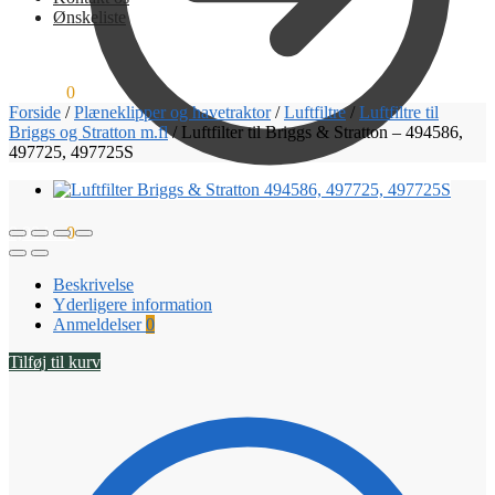
Ønskeliste
0,00
kr.
0
Forside
/
Plæneklipper og havetraktor
/
Luftfiltre
/
Luftfiltre til
Briggs og Stratton m.fl
/
Luftfilter til Briggs & Stratton – 494586,
497725, 497725S
0,00
kr.
0
Beskrivelse
Yderligere information
Anmeldelser
0
Tilføj til kurv