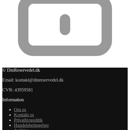
© DinReservedel.dk
Email: kontakt@dinreservedel.dk
CVR: 43959581
Information
Om os
Kontakt os
Privatlivspolitik
Handelsbetingelser