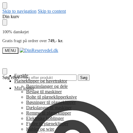
Skip to navigation
Skip to content
Din kurv
100% danskejet
Gratis fragt på ordrer over
749,- kr.
MENU
Forside
Søg efter:
Søg
Plæneklipper og havetraktor
Benzinslanger og dele
Min konto
Beslag til maskiner
Bolte til plæneklipperknive
Bøsninger til plæneklipper
Dækslanger til maskiner
Remme til plæneklipper
Elektriske koblinger
Fjedre til plæneklipper
Kabler og wire