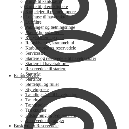
Knive til kantskærer
Knive til plæneklippere
Kuglelejer til plæneklippere
Lejehuse til havetraktor
Luftfiltre
Pakninger og tætningsringe
Plæneklipperbatterier
Rekylstartere og dele
Remskiver og strammehjul
Karburatorer og reservedele
Servicesæt
Startere og reservedele til havetraktorer
Startere til havetraktorer
Reservedele til startere
Startrelæ
Kundeservice
Startsnor
Støttehjul og ruller
Styretøjsdele
Tændingslåse til havetraktor
Tændrør
Tændspoler
Trækkugler
Udstødning og lyddæmpere
Reservedelstegninger
Buskrydder Reservedele