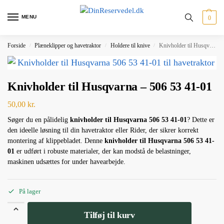
MENU
0
Forside
Plæneklipper og havetraktor
Holdere til knive
Knivholder til Husqvarna – 506 53 41-01
/
/
/
Knivholder til Husqvarna – 506 53 41-01
50,00
kr.
Søger du en pålidelig
knivholder til Husqvarna 506 53 41-01
? Dette er
den ideelle løsning til din havetraktor eller Rider, der sikrer korrekt
montering af klippebladet. Denne
knivholder til Husqvarna 506 53 41-
01
er udført i robuste materialer, der kan modstå de belastninger,
maskinen udsættes for under havearbejde.
På lager
Tilføj til kurv