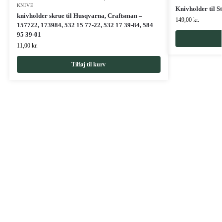
KNIVE
Knivholder til S
knivholder skrue til Husqvarna, Craftsman –
149,00
kr.
157722, 173984, 532 15 77-22, 532 17 39-84, 584
95 39-01
11,00
kr.
Tilføj til kurv