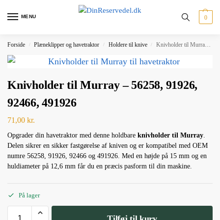
MENU
0
Forside
Plæneklipper og havetraktor
Holdere til knive
Knivholder til Murray – 56258, 91926, 92466, 491926
/
/
/
Knivholder til Murray – 56258, 91926,
92466, 491926
71,00
kr.
Opgrader din havetraktor med denne holdbare
knivholder til Murray
.
Delen sikrer en sikker fastgørelse af kniven og er kompatibel med OEM
numre 56258, 91926, 92466 og 491926. Med en højde på 15 mm og en
huldiameter på 12,6 mm får du en præcis pasform til din maskine.
På lager
Tilføj til kurv