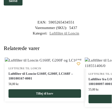
EAN:
5905265434551
Varenummer (SKU):
5437
Kategori:
Luftfiltre til Loncin
Relaterede varer
LUFTFILTRE TIL LONCIN
Luftfilter til Loncin G160F, G200F, LC168F –
LUFTFILTRE TIL 
180100167-0001
Luftfilter fra 
180100097-000
56,00
kr.
55,00
kr.
Tilføj til kurv