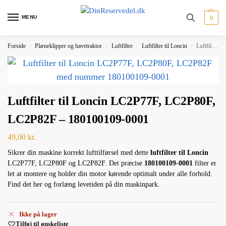
MENU
0
Forside
Plæneklipper og havetraktor
Luftfiltre
Luftfiltre til Loncin
Luftfilter til Loncin LC2P77F, LC2P80F, LC2P82F – 180100109-0001
/
/
/
/
Luftfilter til Loncin LC2P77F, LC2P80F,
LC2P82F – 180100109-0001
49,00
kr.
Sikrer din maskine korrekt lufttilførsel med dette
luftfilter til Loncin
LC2P77F, LC2P80F og LC2P82F. Det præcise
180100109-0001
filter er
let at montere og holder din motor kørende optimalt under alle forhold.
Find det her og forlæng levetiden på din maskinpark.
Ikke på lager
Tilføj til ønskeliste