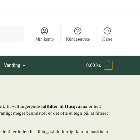
Søg
Min konto
Kundeservice
Kasse
Vanding
0,00
kr.
0
rift. Et velfungerende
luftfilter til Husqvarna
er helt
ligt meget brændstof, er det ofte et tegn på, at filteret
de filter inden bestilling, så du hurtigt kan få maskinen