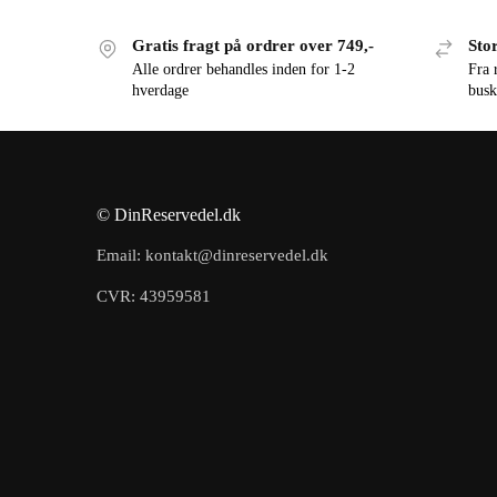
Gratis fragt på ordrer over 749,-
Stor
Alle ordrer behandles inden for 1-2
Fra 
hverdage
busk
© DinReservedel.dk
Email: kontakt@dinreservedel.dk
CVR: 43959581