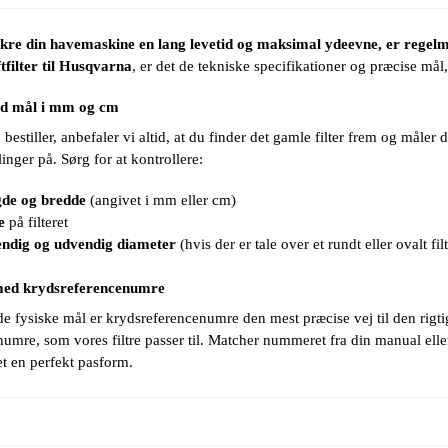
ikre din havemaskine en lang levetid og maksimal ydeevne, er regel
ftfilter til Husqvarna
, er det de tekniske specifikationer og præcise mål, 
tid mål i mm og cm
bestiller, anbefaler vi altid, at du finder det gamle filter frem og måler 
llinger på. Sørg for at kontrollere:
de og bredde
(angivet i mm eller cm)
e
på filteret
ndig og udvendig diameter
(hvis der er tale over et rundt eller ovalt filt
ed krydsreferencenumre
e fysiske mål er krydsreferencenumre den mest præcise vej til den rigtig
numre, som vores filtre passer til. Matcher nummeret fra din manual elle
et en perfekt pasform.