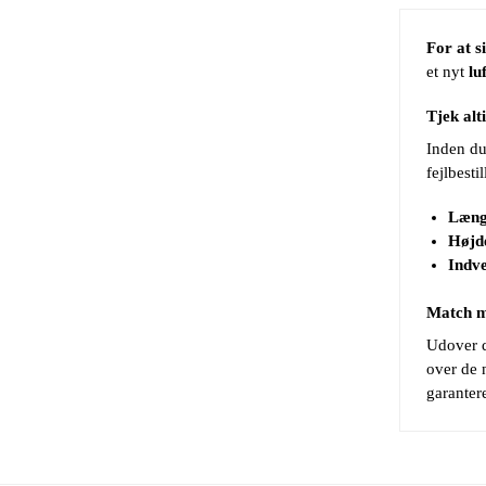
For at s
et nyt
lu
Tjek al
Inden du 
fejlbesti
Læng
Højd
Indve
Match m
Udover d
over de 
garanter