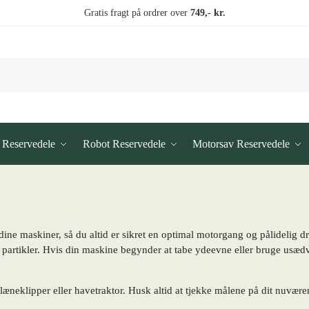
Gratis fragt på ordrer over
749,- kr.
 Reservedele
Robot Reservedele
Motorsav Reservedele
 dine maskiner, så du altid er sikret en optimal motorgang og pålidelig d
 partikler. Hvis din maskine begynder at tabe ydeevne eller bruge usædvan
plæneklipper eller havetraktor. Husk altid at tjekke målene på dit nuværen