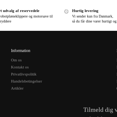
t udvalg af reservedele
Hurtig levering
robotplæneklippere og motorsave til
Vi sender kun fra Danmark,
ryddere
så du får dine varer hurtigt og
Information
Om os
Kontakt os
Privatlivspolitik
Handelsbetingelser
Artikler
Tilmeld dig 