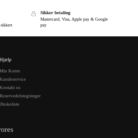
Sikker betaling
Mastercard, Visa, Apple pay & Google
 sikkert
pay
Hjælp
Min Konto
Kundeservice
Kontakt os
Reservedelstegninger
Ønskeliste
vores