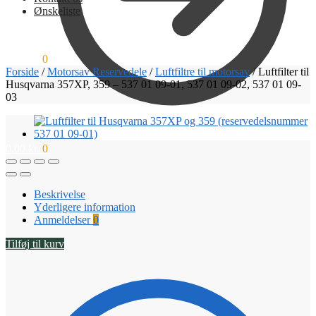
Ønskeliste
0,00
kr.
0
Forside
/
Motorsav Reservedele
/
Luftfiltre til motorsav
/
Luftfilter til
Husqvarna 357XP, 359 – 537 01 09-01, 537 01 09-02, 537 01 09-
03
0,00
kr.
0
Beskrivelse
Yderligere information
Anmeldelser
0
Tilføj til kurv