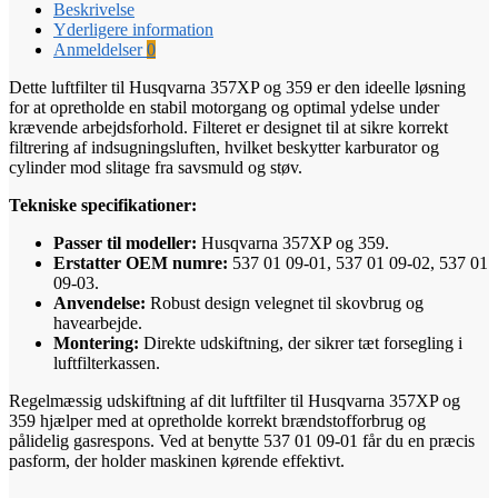
Beskrivelse
Yderligere information
Anmeldelser
0
Dette luftfilter til Husqvarna 357XP og 359 er den ideelle løsning
for at opretholde en stabil motorgang og optimal ydelse under
krævende arbejdsforhold. Filteret er designet til at sikre korrekt
filtrering af indsugningsluften, hvilket beskytter karburator og
cylinder mod slitage fra savsmuld og støv.
Tekniske specifikationer:
Passer til modeller:
Husqvarna 357XP og 359.
Erstatter OEM numre:
537 01 09-01, 537 01 09-02, 537 01
09-03.
Anvendelse:
Robust design velegnet til skovbrug og
havearbejde.
Montering:
Direkte udskiftning, der sikrer tæt forsegling i
luftfilterkassen.
Regelmæssig udskiftning af dit luftfilter til Husqvarna 357XP og
359 hjælper med at opretholde korrekt brændstofforbrug og
pålidelig gasrespons. Ved at benytte 537 01 09-01 får du en præcis
pasform, der holder maskinen kørende effektivt.