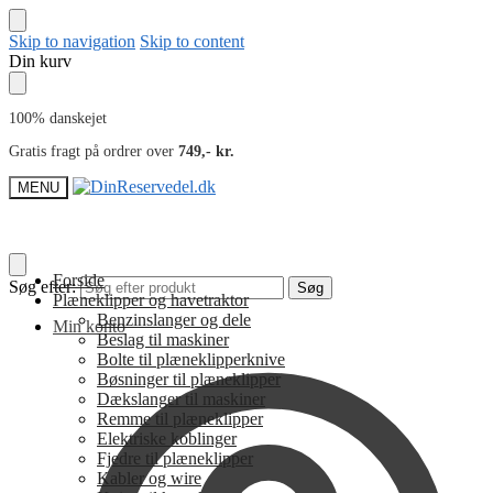
Skip to navigation
Skip to content
Din kurv
100% danskejet
Gratis fragt på ordrer over
749,- kr.
MENU
Forside
Søg efter:
Søg
Plæneklipper og havetraktor
Benzinslanger og dele
Min konto
Beslag til maskiner
Bolte til plæneklipperknive
Bøsninger til plæneklipper
Dækslanger til maskiner
Remme til plæneklipper
Elektriske koblinger
Fjedre til plæneklipper
Kabler og wire