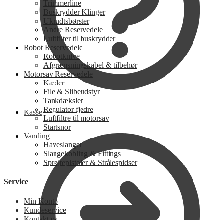
Trimmerline
Buskrydder Klinger
Ukrudtsbørster
Andre Reservedele
Luftfilter til buskrydder
Robot Reservedele
Robotknive
Afgrænsningskabel & tilbehør
Motorsav Reservedele
Kæder
File & Slibeudstyr
Tankdæksler
Regulator fjedre
Kasse
Luftfiltre til motorsav
Startsnor
Vanding
Haveslanger
Slangekobling & Fittings
Sprøjtepistoler & Strålespidser
Service
Min Konto
Kundeservice
Kontakt os