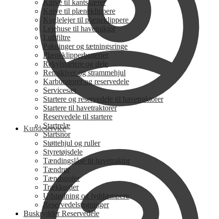
Knive til kantskærer
Knive til plæneklippere
Kuglelejer til plæneklippere
Lejehuse til havetraktor
Luftfiltre
Pakninger og tætningsringe
Plæneklipperbatterier
Rekylstartere og dele
Remskiver og strammehjul
Karburatorer og reservedele
Servicesæt
Startere og reservedele til havetraktorer
Startere til havetraktorer
Reservedele til startere
Startrelæ
Kundeservice
Startsnor
Støttehjul og ruller
Styretøjsdele
Tændingslåse til havetraktor
Tændrør
Tændspoler
Trækkugler
Udstødning og lyddæmpere
Reservedelstegninger
Buskrydder Reservedele