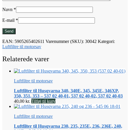
Navn
*
E-mail
*
EAN:
5905265402611
Varenummer (SKU):
30042
Kategori:
Luftfiltre til motorsav
Relaterede varer
Luftfiltre til motorsav
Luftfilter til Husqvarna 340, 340E, 345, 345E, 346XP,
350, 351, 353 – 537 02 40-01, 537 02 40-02, 537 02 40-03
40,00
kr.
Tilføj til kurv
Luftfiltre til motorsav
Luftfilter til Husqvarna 230, 235, 235E, 236, 236E, 240,