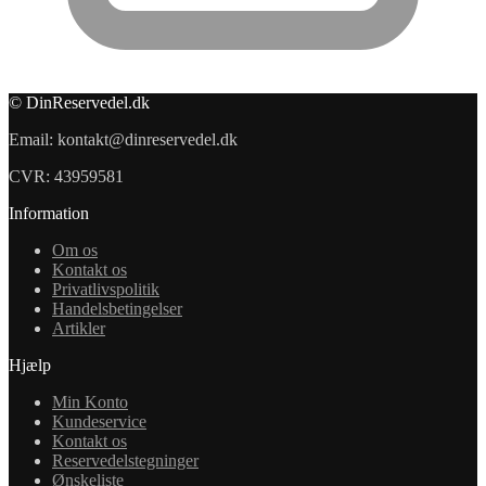
© DinReservedel.dk
Email: kontakt@dinreservedel.dk
CVR: 43959581
Information
Om os
Kontakt os
Privatlivspolitik
Handelsbetingelser
Artikler
Hjælp
Min Konto
Kundeservice
Kontakt os
Reservedelstegninger
Ønskeliste