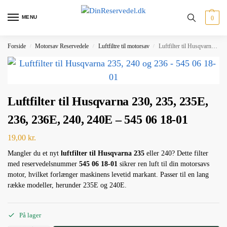
MENU
0
Forside
Motorsav Reservedele
Luftfiltre til motorsav
Luftfilter til Husqvarna 230, 235, 235E, 236, 236E, 240, 240E – 545 06 18-01
/
/
/
Luftfilter til Husqvarna 230, 235, 235E,
236, 236E, 240, 240E – 545 06 18-01
19,00
kr.
Mangler du et nyt
luftfilter til Husqvarna 235
eller 240? Dette filter
med reservedelsnummer
545 06 18-01
sikrer ren luft til din motorsavs
motor, hvilket forlænger maskinens levetid markant. Passer til en lang
række modeller, herunder 235E og 240E.
På lager