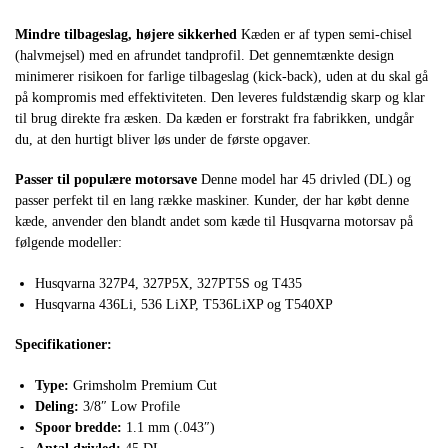
Mindre tilbageslag, højere sikkerhed
Kæden er af typen semi-chisel
(halvmejsel) med en afrundet tandprofil. Det gennemtænkte design
minimerer risikoen for farlige tilbageslag (kick-back), uden at du skal gå
på kompromis med effektiviteten. Den leveres fuldstændig skarp og klar
til brug direkte fra æsken. Da kæden er forstrakt fra fabrikken, undgår
du, at den hurtigt bliver løs under de første opgaver.
Passer til populære motorsave
Denne model har 45 drivled (DL) og
passer perfekt til en lang række maskiner. Kunder, der har købt denne
kæde, anvender den blandt andet som kæde til Husqvarna motorsav på
følgende modeller:
Husqvarna 327P4, 327P5X, 327PT5S og T435
Husqvarna 436Li, 536 LiXP, T536LiXP og T540XP
Specifikationer:
Type:
Grimsholm Premium Cut
Deling:
3/8″ Low Profile
Spoor bredde:
1.1 mm (.043″)