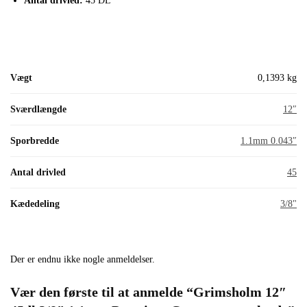
Antal drivled:
45 DL
Vægt
0,1393 kg
Sværdlængde
12″
Sporbredde
1.1mm 0.043″
Antal drivled
45
Kædedeling
3/8"
Der er endnu ikke nogle anmeldelser.
Vær den første til at anmelde “Grimsholm 12″