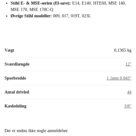
Stihl E- & MSE-serien (El-save):
E14, E140, HTE60, MSE 140,
MSE 170, MSE 170C-Q
Øvrige Stihl modeller:
009, 017, 019T, 023L
Vægt
0,1365 kg
Sværdlængde
12″
Sporbredde
1.1mm 0.043″
Antal drivled
44
Kædedeling
3/8"
Der er endnu ikke nogle anmeldelser.