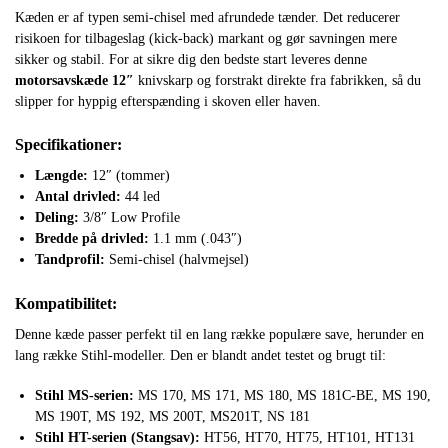
Kæden er af typen semi-chisel med afrundede tænder. Det reducerer
risikoen for tilbageslag (kick-back) markant og gør savningen mere
sikker og stabil. For at sikre dig den bedste start leveres denne
motorsavskæde 12″
knivskarp og forstrakt direkte fra fabrikken, så du
slipper for hyppig efterspænding i skoven eller haven.
Specifikationer:
Længde:
12″ (tommer)
Antal drivled:
44 led
Deling:
3/8″ Low Profile
Bredde på drivled:
1.1 mm (.043″)
Tandprofil:
Semi-chisel (halvmejsel)
Kompatibilitet:
Denne kæde passer perfekt til en lang række populære save, herunder en
lang række Stihl-modeller. Den er blandt andet testet og brugt til:
Stihl MS-serien:
MS 170, MS 171, MS 180, MS 181C-BE, MS 190,
MS 190T, MS 192, MS 200T, MS201T, NS 181
Stihl HT-serien (Stangsav):
HT56, HT70, HT75, HT101, HT131