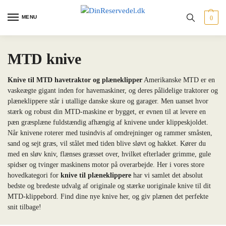
MENU
0
MTD knive
Knive til MTD havetraktor og plæneklipper
Amerikanske MTD er en
vaskeægte gigant inden for havemaskiner, og deres pålidelige traktorer og
plæneklippere står i utallige danske skure og garager. Men uanset hvor
stærk og robust din MTD-maskine er bygget, er evnen til at levere en
pæn græsplæne fuldstændig afhængig af knivene under klippeskjoldet.
Når knivene roterer med tusindvis af omdrejninger og rammer småsten,
sand og sejt græs, vil stålet med tiden blive sløvt og hakket. Kører du
med en sløv kniv, flænses græsset over, hvilket efterlader grimme, gule
spidser og tvinger maskinens motor på overarbejde. Her i vores store
hovedkategori for
knive til plæneklippere
har vi samlet det absolut
bedste og bredeste udvalg af originale og stærke uoriginale knive til dit
MTD-klippebord. Find dine nye knive her, og giv plænen det perfekte
snit tilbage!