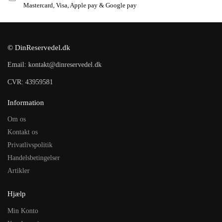
Mastercard, Visa, Apple pay & Google pay
© DinReservedel.dk
Email: kontakt@dinreservedel.dk
CVR: 43959581
Information
Om os
Kontakt os
Privatlivspolitik
Handelsbetingelser
Artikler
Hjælp
Min Konto