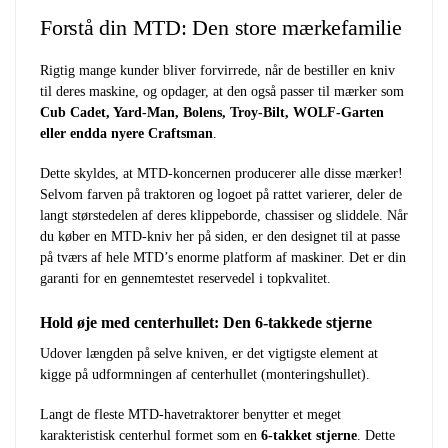
Forstå din MTD: Den store mærkefamilie
Rigtig mange kunder bliver forvirrede, når de bestiller en kniv
til deres maskine, og opdager, at den også passer til mærker som
Cub Cadet, Yard-Man, Bolens, Troy-Bilt, WOLF-Garten
eller endda nyere Craftsman
.
Dette skyldes, at MTD-koncernen producerer alle disse mærker!
Selvom farven på traktoren og logoet på rattet varierer, deler de
langt størstedelen af deres klippeborde, chassiser og sliddele. Når
du køber en MTD-kniv her på siden, er den designet til at passe
på tværs af hele MTD’s enorme platform af maskiner. Det er din
garanti for en gennemtestet reservedel i topkvalitet.
Hold øje med centerhullet: Den 6-takkede stjerne
Udover længden på selve kniven, er det vigtigste element at
kigge på udformningen af centerhullet (monteringshullet).
Langt de fleste MTD-havetraktorer benytter et meget
karakteristisk centerhul formet som en
6-takket stjerne
. Dette