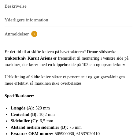
Beskrivelse
Yderligere information
Anmeldelser
0
Er det tid til at skifte kniven på havetraktoren? Denne slidstærke
traktorkniv Karsit Ariens
er fremstillet til montering i venstre side på
maskiner, der kører med en klippebredde på 102 cm og opsamlerkurv.
Udskiftning af slidte knive sikrer et pænere snit og gør græsslåningen
mere effektiv, så maskinen ikke overbelastes.
Specifikationer:
Længde (A):
520 mm
Centerhul (B):
10,2 mm
Sidehuller (C):
6,5 mm
Afstand mellem sidehuller (D):
75 mm
Erstatter OEM numre:
505900030, 61537020110