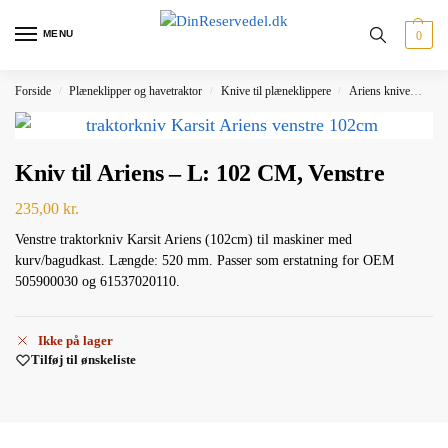
MENU
0
Forside
Plæneklipper og havetraktor
Knive til plæneklippere
Ariens knive
Kni
/
/
/
Kniv til Ariens – L: 102 CM, Venstre
235,00
kr.
Venstre traktorkniv Karsit Ariens (102cm) til maskiner med
kurv/bagudkast. Længde: 520 mm. Passer som erstatning for OEM
505900030 og 61537020110.
Ikke på lager
Tilføj til ønskeliste