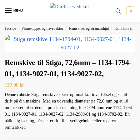
MENU
0
Forside
Plæneklipper og havetraktor
Remskiver og strammehjul
Remskive til Stiga, 72,6mm – 1134-1794-01, 1134-9027-01, 1134-9027-02,
/
/
/
Remskive til Stiga, 72,6mm – 1134-1794-
01, 1134-9027-01, 1134-9027-02,
159,00
kr.
Denne robuste Stiga remskive sikrer optimal kraftoverførsel og stabil
drift på din maskine. Med en udvendig diameter på 72,6 mm og et 10
mm centerhul er den en præcis erstatning for OEM-numrene 1134-1794-
01, 1134-9027-01, 1134-9027-02, 1134-2989-01 og 1134-0702-02. En
pålidelig løsning, når det er tid til at vedligeholde eller reparere
remtrækket.