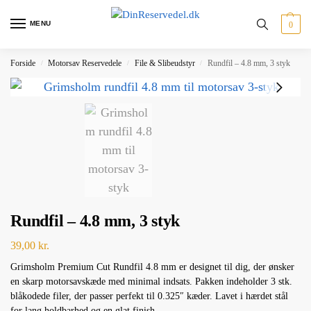
MENU
0
Forside
Motorsav Reservedele
File & Slibeudstyr
Rundfil – 4.8 mm, 3 styk
/
/
/
Rundfil – 4.8 mm, 3 styk
39,00
kr.
Grimsholm Premium Cut Rundfil 4.8 mm er designet til dig, der ønsker
en skarp motorsavskæde med minimal indsats. Pakken indeholder 3 stk.
blåkodede filer, der passer perfekt til 0.325″ kæder. Lavet i hærdet stål
for lang holdbarhed og en glat finish.