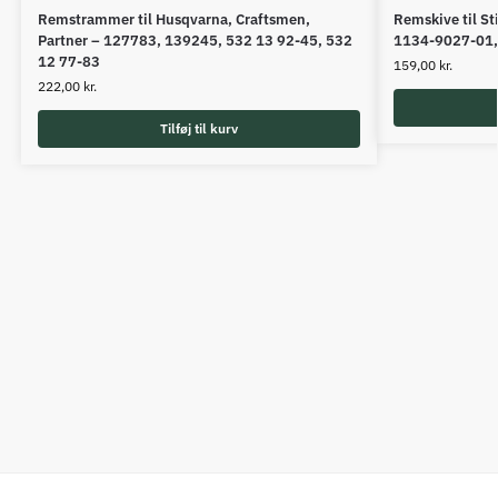
Remstrammer til Husqvarna, Craftsmen,
Remskive til S
Partner – 127783, 139245, 532 13 92-45, 532
1134-9027-01,
12 77-83
159,00
kr.
222,00
kr.
Tilføj til kurv