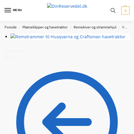
MENU
0
Forside
Plæneklipper og havetraktor
Remskiver og strammehjul
Remstrammer til Husqvarna, Craftsman – 194327, 532 19 43-27
/
/
/