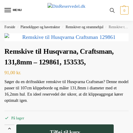
MENU
0
Forside
Plæneklipper og havetraktor
Remskiver og strammehjul
Remskive til Husqvarna, Craftsman, 131,8mm – 129861, 153535,
/
/
/
Remskive til Husqvarna, Craftsman,
131,8mm – 129861, 153535,
91,00
kr.
Søger du en driftssikker remskive til Husqvarna Craftsman? Denne model
passer til 107cm klippeborde og måler 131,8mm i diameter med et
16,2mm hul. En ideel reservedel der sikrer, at dit klippeaggregat kører
optimalt igen.
På lager
Tilføj til kurv