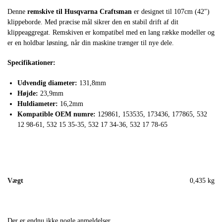
Denne
remskive til Husqvarna Craftsman
er designet til 107cm (42″)
klippeborde. Med præcise mål sikrer den en stabil drift af dit
klippeaggregat. Remskiven er kompatibel med en lang række modeller og
er en holdbar løsning, når din maskine trænger til nye dele.
Specifikationer:
Udvendig diameter:
131,8mm
Højde:
23,9mm
Huldiameter:
16,2mm
Kompatible OEM numre:
129861, 153535, 173436, 177865, 532
12 98-61, 532 15 35-35, 532 17 34-36, 532 17 78-65
Vægt
0,435 kg
Der er endnu ikke nogle anmeldelser.