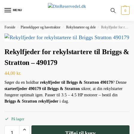
MENU
0
Forside
Plæneklipper og havetraktor
Rekylstartere og dele
Rekylfjeder for rekylstartere til Briggs & Stratton – 490179
/
/
/
Rekylfjeder for rekylstartere til Briggs &
Stratton – 490179
44,00
kr.
Søger du en holdbar
rekylfjeder til Briggs & Stratton 490179
? Denne
starterfjeder 490179 til Briggs & Stratton
sikrer, at din rekylstarter
fungerer optimalt igen. Passer til 3.5 – 4.5 HP motorer – bestil din
Briggs & Stratton rekylfjeder
i dag.
På lager
Tilføj til kurv