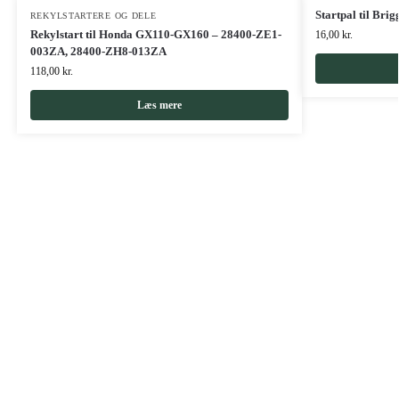
Startpal til Bri
REKYLSTARTERE OG DELE
Rekylstart til Honda GX110-GX160 – 28400-ZE1-
16,00
kr.
003ZA, 28400-ZH8-013ZA
118,00
kr.
Læs mere