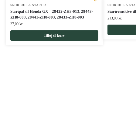
SNORHJUL & STARTPAL
SNORHJUL & STA
Startpal til Honda GX – 28422-ZH8-013, 28443-
Startremskive ti
ZH8-003, 28441-ZH8-003, 28433-ZH8-003
213,00
kr.
27,00
kr.
Tilføj til kurv