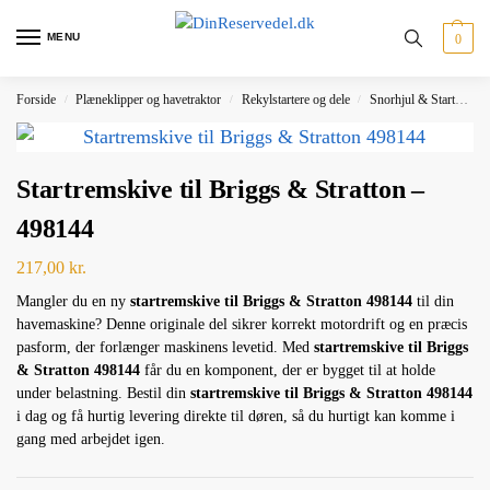
MENU
0
Forside
Plæneklipper og havetraktor
Rekylstartere og dele
Snorhjul & Startpal
/
/
/
Startremskive til Briggs & Stratton –
498144
217,00
kr.
Mangler du en ny
startremskive til Briggs & Stratton 498144
til din
havemaskine? Denne originale del sikrer korrekt motordrift og en præcis
pasform, der forlænger maskinens levetid. Med
startremskive til Briggs
& Stratton 498144
får du en komponent, der er bygget til at holde
under belastning. Bestil din
startremskive til Briggs & Stratton 498144
i dag og få hurtig levering direkte til døren, så du hurtigt kan komme i
gang med arbejdet igen.