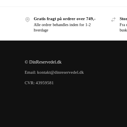
Gratis fragt på ordrer over 749,-
Stor
Alle ordrer behandles inden for 1-2
Fra 
hverdage
busk
© DinReservedel.dk
Email: kontakt@dinreservedel.dk
CVR: 43959581