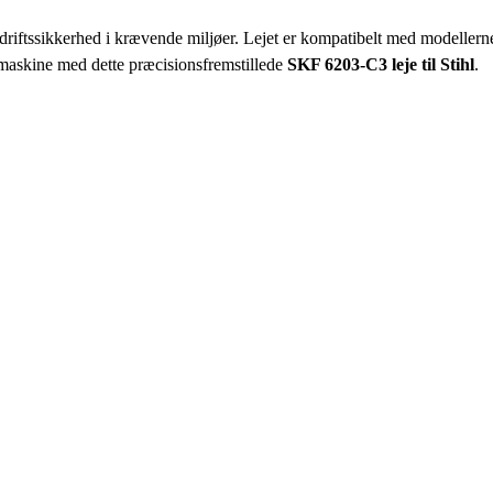
l driftssikkerhed i krævende miljøer. Lejet er kompatibelt med model
 maskine med dette præcisionsfremstillede
SKF 6203-C3 leje til Stihl
.