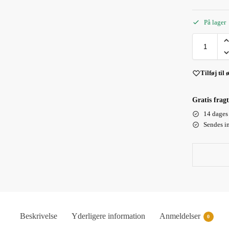
På lager
Tilføj til 
Gratis fragt
14 dages 
Sendes i
Beskrivelse
Yderligere information
Anmeldelser
0