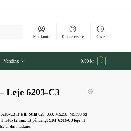
Søg
Min konto
Kundeservice
Kasse
Vanding
0,00
kr.
0
– Leje 6203-C3
6203-C3 leje til Stihl
029, 039, MS290, MS390 og
 17x40x12 mm. Et pålideligt
SKF 6203-C3 leje
til
lse af din maskine.