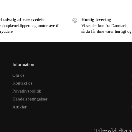
t udvalg af reservedele
Hurtig levering
robotplæneklippere og motorsave til
Vi sender kun fra Danmark,
ryddere
så du får dine varer hurtigt og
Information
Om os
Kontakt os
Privatlivspolitik
Handelsbetingelser
Artikler
Tilmeld dig 