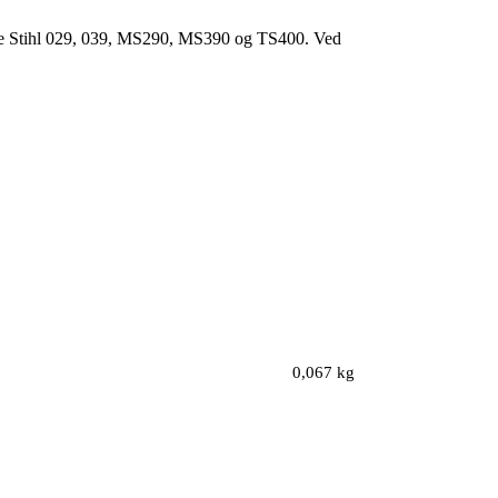
lerne Stihl 029, 039, MS290, MS390 og TS400. Ved
0,067 kg