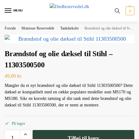
MENU
0
Forside
Motorsav Reservedele
Tankdæksler
Brændstof og olie dæksel til Stihl – 11303500500
/
/
/
Brændstof og olie dæksel til Stihl –
11303500500
49,00
kr.
Mangler du et nyt brændstof og olie dæksel til Stihl 11303500500? Dette
dæksel er kompatibelt med en række populære modeller som MS170 og
MS180. Sikr en korrekt tætning af din tank med dette brændstof og olie
dæksel til Stihl 11303500500, der er nemt at montere.
På lager
Tilføj til kurv