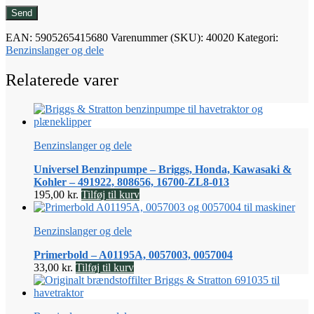
EAN:
5905265415680
Varenummer (SKU):
40020
Kategori:
Benzinslanger og dele
Relaterede varer
Benzinslanger og dele
Universel Benzinpumpe – Briggs, Honda, Kawasaki &
Kohler – 491922, 808656, 16700-ZL8-013
195,00
kr.
Tilføj til kurv
Benzinslanger og dele
Primerbold – A01195A, 0057003, 0057004
33,00
kr.
Tilføj til kurv