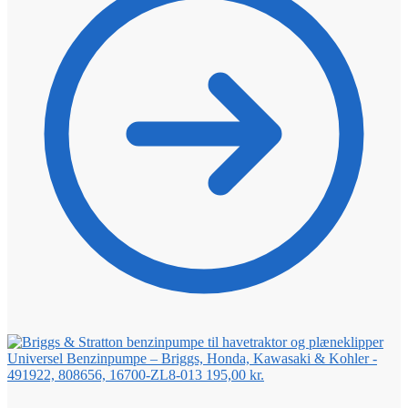
Universel Benzinpumpe – Briggs, Honda, Kawasaki & Kohler -
491922, 808656, 16700-ZL8-013
195,00
kr.