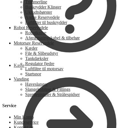
Trimmerline
Buskrydder Klinger
Ukrudtsbørster
Andre Reservedele
Luftfilter til buskrydder
Robot Reservedele
Robotknive
Afgrænsningskabel & tilbehør
Motorsav Reservedele
Kæder
File & Slibeudstyr
Tankdæksler
Regulator fjedre
Kasse
Luftfiltre til motorsav
Startsnor
Vanding
Haveslanger
Slangekobling & Fittings
Sprøjtepistoler & Strålespidser
Service
Min Konto
Kundeservice
Kontakt os