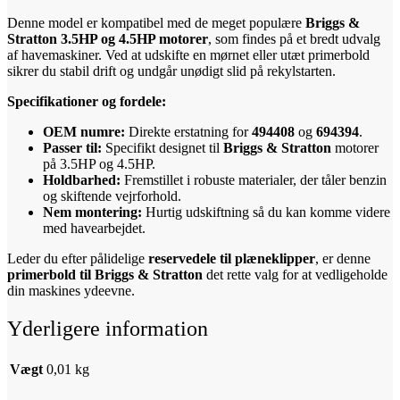
Denne model er kompatibel med de meget populære
Briggs &
Stratton 3.5HP og 4.5HP motorer
, som findes på et bredt udvalg
af havemaskiner. Ved at udskifte en mørnet eller utæt primerbold
sikrer du stabil drift og undgår unødigt slid på rekylstarten.
Specifikationer og fordele:
OEM numre:
Direkte erstatning for
494408
og
694394
.
Passer til:
Specifikt designet til
Briggs & Stratton
motorer
på 3.5HP og 4.5HP.
Holdbarhed:
Fremstillet i robuste materialer, der tåler benzin
og skiftende vejrforhold.
Nem montering:
Hurtig udskiftning så du kan komme videre
med havearbejdet.
Leder du efter pålidelige
reservedele til plæneklipper
, er denne
primerbold til Briggs & Stratton
det rette valg for at vedligeholde
din maskines ydeevne.
Yderligere information
Vægt
0,01 kg