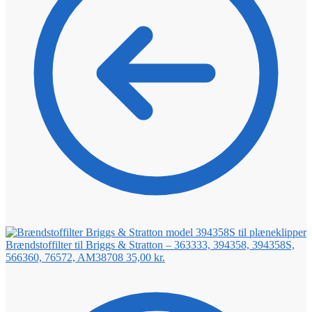
Brændstoffilter til Briggs & Stratton – 363333, 394358, 394358S,
566360, 76572, AM38708
35,00
kr.