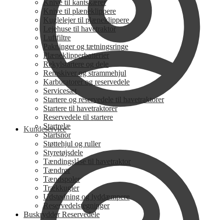
Knive til kantskærer
Knive til plæneklippere
Kuglelejer til plæneklippere
Lejehuse til havetraktor
Luftfiltre
Pakninger og tætningsringe
Plæneklipperbatterier
Rekylstartere og dele
Remskiver og strammehjul
Karburatorer og reservedele
Servicesæt
Startere og reservedele til havetraktorer
Startere til havetraktorer
Reservedele til startere
Startrelæ
Kundeservice
Startsnor
Støttehjul og ruller
Styretøjsdele
Tændingslåse til havetraktor
Tændrør
Tændspoler
Trækkugler
Udstødning og lyddæmpere
Reservedelstegninger
Buskrydder Reservedele