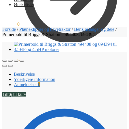
Ønskeliste
0,00
kr.
0
Forside
/
Plæneklipper og havetraktor
/
Benzinslanger og dele
/
Primerbold til Briggs & Stratton – 494408, 694394
0,00
kr.
0
Beskrivelse
Yderligere information
Anmeldelser
0
Tilføj til kurv