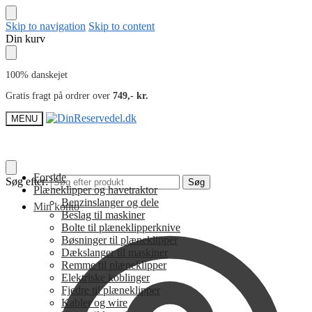
Skip to navigation
Skip to content
Din kurv
100% danskejet
Gratis fragt på ordrer over
749,- kr.
MENU
Forside
Søg efter:
Søg
Plæneklipper og havetraktor
Benzinslanger og dele
Min konto
Beslag til maskiner
Bolte til plæneklipperknive
Bøsninger til plæneklipper
Dækslanger til maskiner
Remme til plæneklipper
Elektriske koblinger
Fjedre til plæneklipper
Kabler og wire