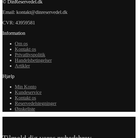
© DinReservedel.dk
Email: kontakt@dinreservedel.dk
CVR: 43959581
Information
Om os
Kontakt os
Privatlivspolitik
Handelsbetingelser
Artikler
Hjælp
Min Konto
Kundeservice
Kontakt os
Reservedelstegninger
Ønskeliste