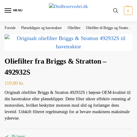
MENU
0
Forside
Plæneklipper og havetraktor
Oliefiltre
Oliefilter til Briggs og Stratton
/
/
/
Oliefilter fra Briggs & Stratton –
492932S
119,00
kr.
Originalt oliefilter Briggs & Stratton 492932S i højeste OEM-kvalitet til
din havetraktor eller plæneklipper. Dette filter sikrer effektiv rensning af
motorolien, hvilket beskytter motoren mod slid og forlænger dens
levetid. Udskift filteret regelmæssigt for at bevare maskinens maksimale
ydeevne.
På lager