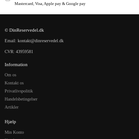
Mastercard, Visa, Apple pay & Google pay
© DinReservedel.dk
Email: kontakt@dinreservedel.dk
CVR: 43959581
Information
Om os
Kontakt os
Privatlivspolitik
Handelsbetingelser
Artikler
Hjælp
Min Konto