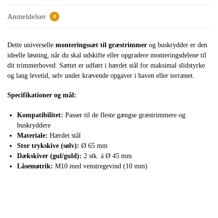
Anmeldelser
0
Dette universelle
monteringssæt til græstrimmer
og buskrydder er den
ideelle løsning, når du skal udskifte eller opgradere monteringsdelene til
dit trimmerhoved. Sættet er udført i hærdet stål for maksimal slidstyrke
og lang levetid, selv under krævende opgaver i haven eller terrænet.
Specifikationer og mål:
Kompatibilitet:
Passer til de fleste gængse græstrimmere og
buskryddere
Materiale:
Hærdet stål
Stor trykskive (sølv):
Ø 65 mm
Dækskiver (gul/guld):
2 stk. á Ø 45 mm
Låsemøtrik:
M10 med venstregevind (10 mm)