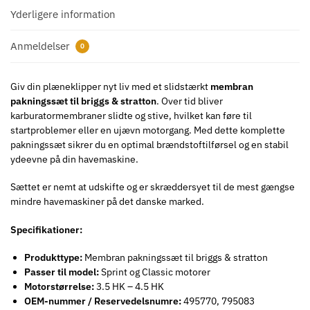
Yderligere information
Anmeldelser
0
Giv din plæneklipper nyt liv med et slidstærkt
membran
pakningssæt til briggs & stratton
. Over tid bliver
karburatormembraner slidte og stive, hvilket kan føre til
startproblemer eller en ujævn motorgang. Med dette komplette
pakningssæt sikrer du en optimal brændstoftilførsel og en stabil
ydeevne på din havemaskine.
Sættet er nemt at udskifte og er skræddersyet til de mest gængse
mindre havemaskiner på det danske marked.
Specifikationer:
Produkttype:
Membran pakningssæt til briggs & stratton
Passer til model:
Sprint og Classic motorer
Motorstørrelse:
3.5 HK – 4.5 HK
OEM-nummer / Reservedelsnumre:
495770, 795083