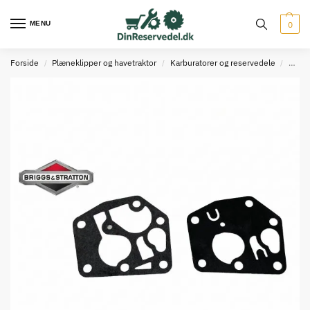
MENU
0
Forside
Plæneklipper og havetraktor
Karburatorer og reservedele
Membr
/
/
/