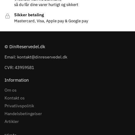
så du får dine varer hurtigt og sikkert
Sikker betaling
Mastercard, Visa, Apple pay & Google pay
© DinReservedel.dk
Email: kontakt@dinreservedel.dk
CVR: 43959581
Information
Om os
Kontakt os
Privatlivspolitik
Handelsbetingelser
Artikler