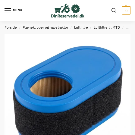
MENU
0
Forside
Plæneklipper og havetraktor
Luftfiltre
Luftfiltre til MTD
Luftf
/
/
/
/