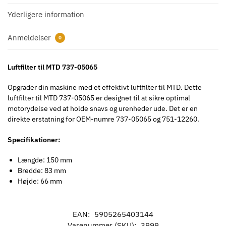
Yderligere information
Anmeldelser
0
Luftfilter til MTD 737-05065
Opgrader din maskine med et effektivt luftfilter til MTD. Dette
luftfilter til MTD 737-05065 er designet til at sikre optimal
motorydelse ved at holde snavs og urenheder ude. Det er en
direkte erstatning for OEM-numre 737-05065 og 751-12260.
Specifikationer:
Længde: 150 mm
Bredde: 83 mm
Højde: 66 mm
EAN:
5905265403144
Varenummer (SKU):
3999