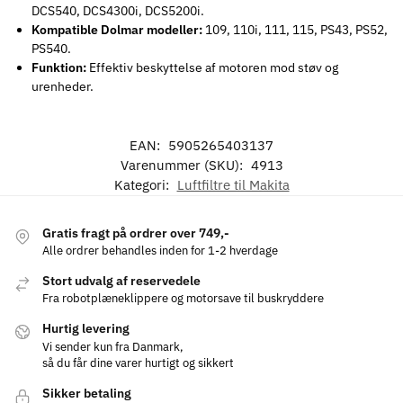
DCS540, DCS4300i, DCS5200i.
Kompatible Dolmar modeller:
109, 110i, 111, 115, PS43, PS52,
PS540.
Funktion:
Effektiv beskyttelse af motoren mod støv og
urenheder.
EAN:
5905265403137
Varenummer (SKU):
4913
Kategori:
Luftfiltre til Makita
Gratis fragt på ordrer over 749,-
Alle ordrer behandles inden for 1-2 hverdage
Stort udvalg af reservedele
Fra robotplæneklippere og motorsave til buskryddere
Hurtig levering
Vi sender kun fra Danmark,
så du får dine varer hurtigt og sikkert
Sikker betaling