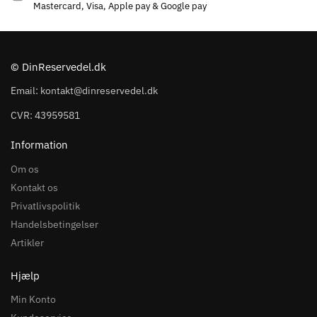
Mastercard, Visa, Apple pay & Google pay
© DinReservedel.dk
Email: kontakt@dinreservedel.dk
CVR: 43959581
Information
Om os
Kontakt os
Privatlivspolitik
Handelsbetingelser
Artikler
Hjælp
Min Konto