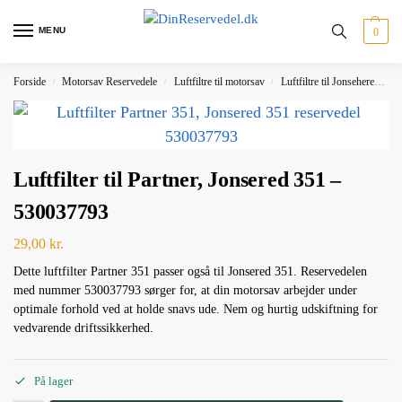
MENU
0
Forside
Motorsav Reservedele
Luftfiltre til motorsav
Luftfiltre til Jonsehered
L
/
/
/
Luftfilter til Partner, Jonsered 351 –
530037793
29,00
kr.
Dette luftfilter Partner 351 passer også til Jonsered 351. Reservedelen
med nummer 530037793 sørger for, at din motorsav arbejder under
optimale forhold ved at holde snavs ude. Nem og hurtig udskiftning for
vedvarende driftssikkerhed.
På lager