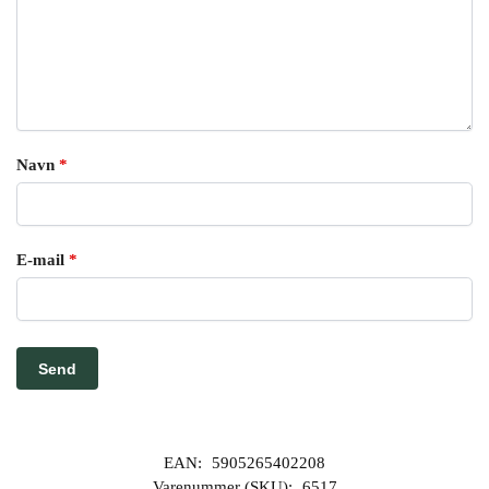
Navn
*
E-mail
*
EAN:
5905265402208
Varenummer (SKU):
6517