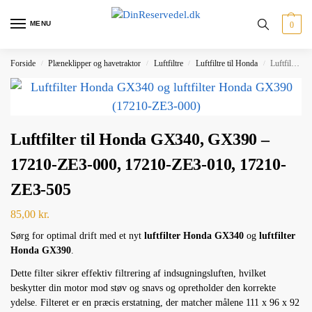
MENU
0
Forside
Plæneklipper og havetraktor
Luftfiltre
Luftfiltre til Honda
Luftfilter til Honda GX340, GX390 – 17210-ZE3-000, 17210-ZE3-010, 17210-ZE3-505
/
/
/
/
Luftfilter til Honda GX340, GX390 –
17210-ZE3-000, 17210-ZE3-010, 17210-
ZE3-505
85,00
kr.
Sørg for optimal drift med et nyt
luftfilter Honda GX340
og
luftfilter
Honda GX390
.
Dette filter sikrer effektiv filtrering af indsugningsluften, hvilket
beskytter din motor mod støv og snavs og opretholder den korrekte
ydelse. Filteret er en præcis erstatning, der matcher målene 111 x 96 x 92