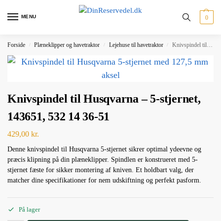
MENU
0
Forside
Plæneklipper og havetraktor
Lejehuse til havetraktor
Knivspindel til Husqvarna – 5-stjernet, 143651, 532 14 36-51
/
/
/
Knivspindel til Husqvarna – 5-stjernet,
143651, 532 14 36-51
429,00
kr.
Denne knivspindel til Husqvarna 5-stjernet sikrer optimal ydeevne og
præcis klipning på din plæneklipper. Spindlen er konstrueret med 5-
stjernet fæste for sikker montering af kniven. Et holdbart valg, der
matcher dine specifikationer for nem udskiftning og perfekt pasform.
På lager