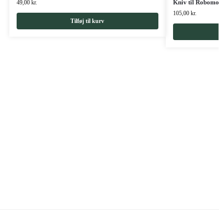
Kniv til Robomo
49,00
kr.
105,00
kr.
Tilføj til kurv