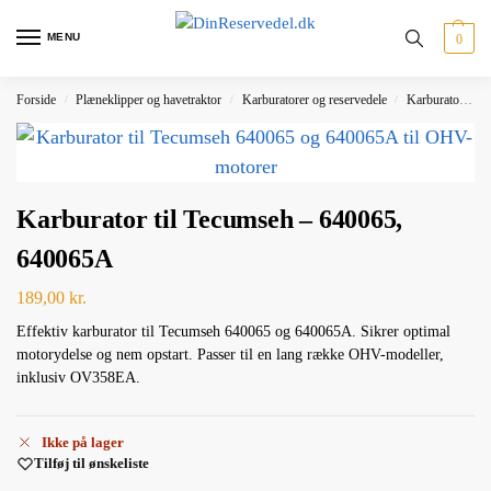
MENU
0
Forside
Plæneklipper og havetraktor
Karburatorer og reservedele
Karburator
K
/
/
/
Karburator til Tecumseh – 640065,
640065A
189,00
kr.
Effektiv karburator til Tecumseh 640065 og 640065A. Sikrer optimal
motorydelse og nem opstart. Passer til en lang række OHV-modeller,
inklusiv OV358EA.
Ikke på lager
Tilføj til ønskeliste