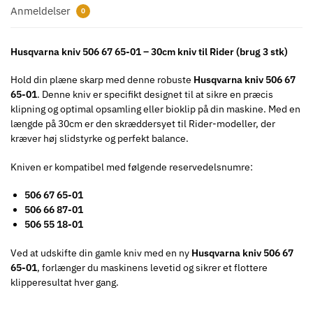
Anmeldelser
0
Husqvarna kniv 506 67 65-01 – 30cm kniv til Rider (brug 3 stk)
Hold din plæne skarp med denne robuste
Husqvarna kniv 506 67
65-01
. Denne kniv er specifikt designet til at sikre en præcis
klipning og optimal opsamling eller bioklip på din maskine. Med en
længde på 30cm er den skræddersyet til Rider-modeller, der
kræver høj slidstyrke og perfekt balance.
Kniven er kompatibel med følgende reservedelsnumre:
506 67 65-01
506 66 87-01
506 55 18-01
Ved at udskifte din gamle kniv med en ny
Husqvarna kniv 506 67
65-01
, forlænger du maskinens levetid og sikrer et flottere
klipperesultat hver gang.