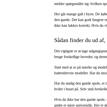
melder spørgsmålet sig: hvilken spo
Her går mange galt i byen. De købe
den gamle. Det kan godt fungere en
ikke kan lukkes korrekt. Hvis du v
Sådan finder du ud af,
Det vigtigste er at tage udgangsp
bruge forskellige hoveder, og derme
Start med at se på mærke og modelnu
batteridrevne modeller. Har du mode
Har du stadig den gamle spole, er 
hviler i huset på. Selv små forskel
Hvis du ikke har den gamle spole, 
andre er mere universelle. Her er de