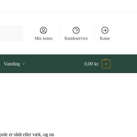
Søg
Min konto
Kundeservice
Kasse
Vanding
0,00
kr.
0
ole er slidt eller væk, og nu