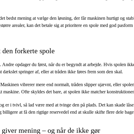
et bedst mening at vælge den løsning, der får maskinen hurtigt og stabil
større arealer, kan det betale sig at prioritere en spole med god pasform
t den forkerte spole
 Andre opdager du først, når du er begyndt at arbejde. Hvis spolen ikke
t dækslet springer af, eller at tråden ikke føres frem som den skal.
askinen vibrerer mere end normalt, tråden slipper ujævnt, eller spolen s
t maskine. Ofte skyldes det bare, at spolen ikke matcher konstruktionen
og er i tvivl, så lad være med at tvinge den på plads. Det kan skade låse
billigere at få den rigtige reservedel end at skulle skifte flere dele bagef
 giver mening – og når de ikke gør