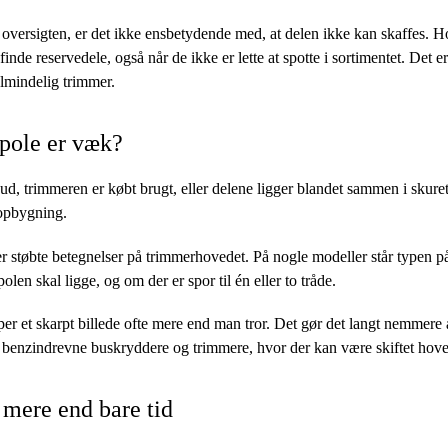
 oversigten, er det ikke ensbetydende med, at delen ikke kan skaffes. 
inde reservedele, også når de ikke er lette at spotte i sortimentet. Det er
almindelig trimmer.
pole er væk?
t ud, trimmeren er købt brugt, eller delene ligger blandet sammen i skure
 opbygning.
r støbte betegnelser på trimmerhovedet. På nogle modeller står typen p
olen skal ligge, og om der er spor til én eller to tråde.
r et skarpt billede ofte mere end man tror. Det gør det langt nemmere
 benzindrevne buskryddere og trimmere, hvor der kan være skiftet hove
r mere end bare tid