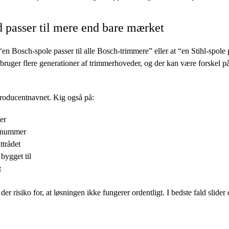
d passer til mere end bare mærket
“en Bosch-spole passer til alle Bosch-trimmere” eller at “en Stihl-spole p
r bruger flere generationer af trimmerhoveder, og der kan være forskel 
producentnavnet. Kig også på:
er
ienummer
ttrådet
bygget til
t
der risiko for, at løsningen ikke fungerer ordentligt. I bedste fald slider