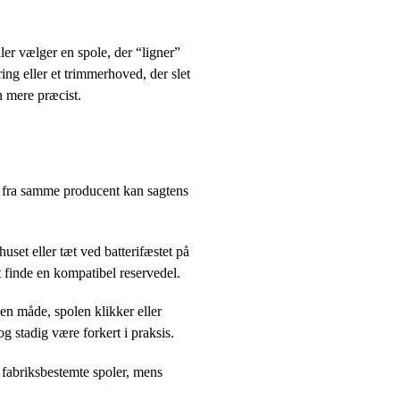
er vælger en spole, der “ligner”
ng eller et trimmerhoved, der slet
n mere præcist.
r fra samme producent kan sagtens
set eller tæt ved batterifæstet på
t finde en kompatibel reservedel.
en måde, spolen klikker eller
g stadig være forkert i praksis.
 fabriksbestemte spoler, mens