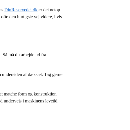
Hos
DinReservedel.dk
er det netop
 ofte den hurtigste vej videre, hvis
t. Så må du arbejde ud fra
å undersiden af dækslet. Tag gerne
 at matche form og konstruktion
d undervejs i maskinens levetid.