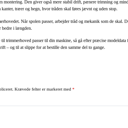
m montering. Den giver også mere stabil drift, pænere trimning og mindr
m kanter, træer og hegn, hvor tråden skal føres jævnt og uden stop.
erhovedet. Når spolen passer, arbejder tråd og mekanik som de skal. De
r bedre i længden.
e til trimmerhoved passer til din maskine, så gå efter præcise modeldata 
drift – og til at slippe for at bestille den samme del to gange.
liceret.
Krævede felter er markeret med
*