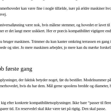
mmerhoveder kan være fine i nogle tilfælde, især på ældre maskiner hvor
nvej.
iversalløsning være nok, hvis målene stemmer, og hovedet er lavet til 
 er det langt mere usikkert. Her er præcis kompatibilitet vigtigere end f
u bruger maskinen. Trimmer du kun kanter omkring terrassen en gang 
ede og stier. Jo mere maskinen arbejder, jo mere kan du mærke forskel
øb første gang
oplysninger, der faktisk betyder noget, før du bestiller. Modelnummer på
mmerhovedet, hvis du har dem. Mål gerne spoolens bredde og diameter, h
ig efter konkrete kompatibilitetsoplysninger. Ikke bare “passer til fle
parer tid. En reservedel skal ikke være tæt på rigtig. Den skal passe.