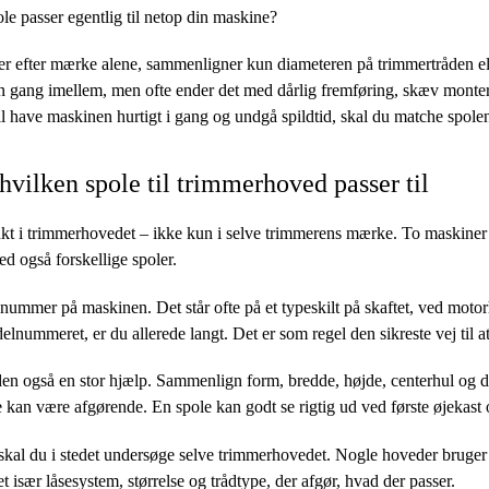
le passer egentlig til netop din maskine?
r efter mærke alene, sammenligner kun diameteren på trimmertråden ell
 gang imellem, men ofte ender det med dårlig fremføring, skæv monteri
il have maskinen hurtigt i gang og undgå spildtid, skal du matche spole
 hvilken spole til trimmerhoved passer til
unkt i trimmerhovedet – ikke kun i selve trimmerens mærke. To maskine
d også forskellige spoler.
mmer på maskinen. Det står ofte på et typeskilt på skaftet, ved motorhu
lnummeret, er du allerede langt. Det er som regel den sikreste vej til a
den også en stor hjælp. Sammenlign form, bredde, højde, centerhul og d
le kan være afgørende. En spole kan godt se rigtig ud ved første øjekast o
skal du i stedet undersøge selve trimmerhovedet. Nogle hoveder bruger
t især låsesystem, størrelse og trådtype, der afgør, hvad der passer.