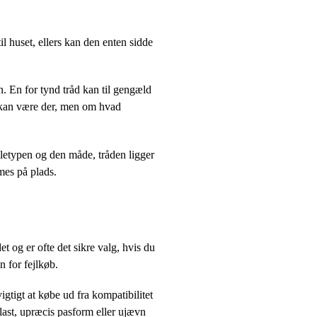
l huset, ellers kan den enten sidde
. En for tynd tråd kan til gengæld
r kan være der, men om hvad
letypen og den måde, tråden ligger
mes på plads.
t og er ofte det sikre valg, hvis du
n for fejlkøb.
igtigt at købe ud fra kompatibilitet
plast, upræcis pasform eller ujævn