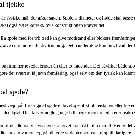
al tjekke
 de fysiske mål, der afgør sagen. Spolens diameter og højde skal passe ti
t skal også være korrekt, hvis konstruktionen kræver det.
 En spole med for tyk tråd kan give modstand eller blokere fremføringen
e og give en mindre effektiv trimning. Det handler ikke kun om, hvad de
m trimmerhovedet bruger én eller to trådender. Det påvirker både spo
gøre det svært at få jævn fremføring, også selv om den fysisk kan klem
bel spole?
t vægt på. En original spole er lavet specifikt til maskinen eller hovede
r uden bøvl. Den koster nogle gange lidt mere, men du reducerer risikoe
uftigt alternativ, hvis den er angivet præcist til din model. Her er det v
teten kan variere, og på billigere varianter ser man af og til dårligere 