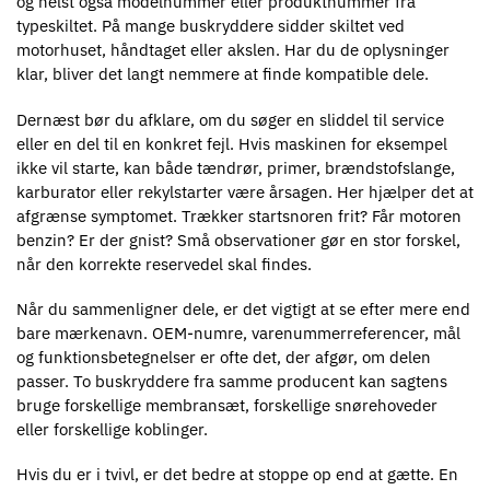
og helst også modelnummer eller produktnummer fra
typeskiltet. På mange buskryddere sidder skiltet ved
motorhuset, håndtaget eller akslen. Har du de oplysninger
klar, bliver det langt nemmere at finde kompatible dele.
Dernæst bør du afklare, om du søger en sliddel til service
eller en del til en konkret fejl. Hvis maskinen for eksempel
ikke vil starte, kan både tændrør, primer, brændstofslange,
karburator eller rekylstarter være årsagen. Her hjælper det at
afgrænse symptomet. Trækker startsnoren frit? Får motoren
benzin? Er der gnist? Små observationer gør en stor forskel,
når den korrekte reservedel skal findes.
Når du sammenligner dele, er det vigtigt at se efter mere end
bare mærkenavn. OEM-numre, varenummerreferencer, mål
og funktionsbetegnelser er ofte det, der afgør, om delen
passer. To buskryddere fra samme producent kan sagtens
bruge forskellige membransæt, forskellige snørehoveder
eller forskellige koblinger.
Hvis du er i tvivl, er det bedre at stoppe op end at gætte. En