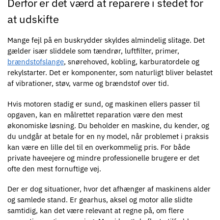
Derfor er det værd at reparere i stedet for
at udskifte
Mange fejl på en buskrydder skyldes almindelig slitage. Det
gælder især sliddele som tændrør, luftfilter, primer,
brændstofslange
, snørehoved, kobling, karburatordele og
rekylstarter. Det er komponenter, som naturligt bliver belastet
af vibrationer, støv, varme og brændstof over tid.
Hvis motoren stadig er sund, og maskinen ellers passer til
opgaven, kan en målrettet reparation være den mest
økonomiske løsning. Du beholder en maskine, du kender, og
du undgår at betale for en ny model, når problemet i praksis
kan være en lille del til en overkommelig pris. For både
private haveejere og mindre professionelle brugere er det
ofte den mest fornuftige vej.
Der er dog situationer, hvor det afhænger af maskinens alder
og samlede stand. Er gearhus, aksel og motor alle slidte
samtidig, kan det være relevant at regne på, om flere