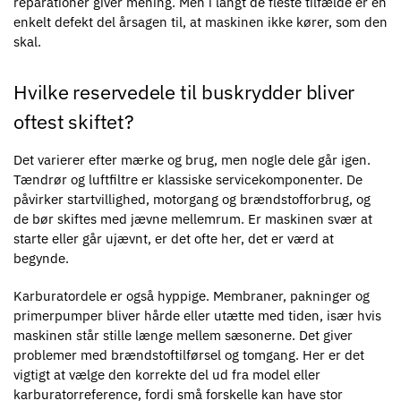
reparationer giver mening. Men i langt de fleste tilfælde er en
enkelt defekt del årsagen til, at maskinen ikke kører, som den
skal.
Hvilke reservedele til buskrydder bliver
oftest skiftet?
Det varierer efter mærke og brug, men nogle dele går igen.
Tændrør og luftfiltre er klassiske servicekomponenter. De
påvirker startvillighed, motorgang og brændstofforbrug, og
de bør skiftes med jævne mellemrum. Er maskinen svær at
starte eller går ujævnt, er det ofte her, det er værd at
begynde.
Karburatordele er også hyppige. Membraner, pakninger og
primerpumper bliver hårde eller utætte med tiden, især hvis
maskinen står stille længe mellem sæsonerne. Det giver
problemer med brændstoftilførsel og tomgang. Her er det
vigtigt at vælge den korrekte del ud fra model eller
karburatorreference, fordi små forskelle kan have stor